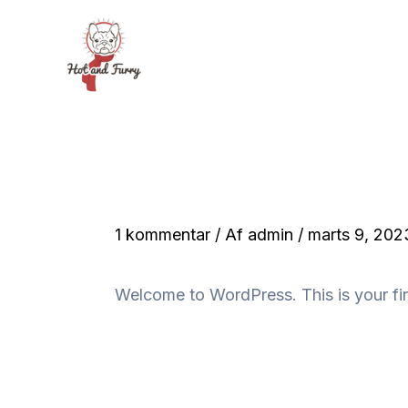
Gå
til
indholdet
1 kommentar
/ Af
admin
/
marts 9, 202
Welcome to WordPress. This is your first