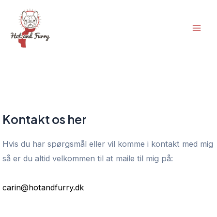
Gå
til
Mai
indholdet
Men
Kontakt os her
Hvis du har spørgsmål eller vil komme i kontakt med mig
så er du altid velkommen til at maile til mig på:
carin@hotandfurry.dk